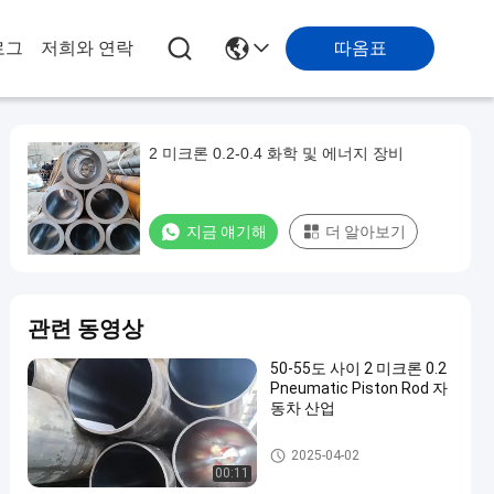
따옴표
로그
저희와 연락
2 미크론 0.2-0.4 화학 및 에너지 장비
지금 얘기해
더 알아보기
관련 동영상
50-55도 사이 2 미크론 0.2
Pneumatic Piston Rod 자
동차 산업
공기 펌프 스탠드
2025-04-02
00:11