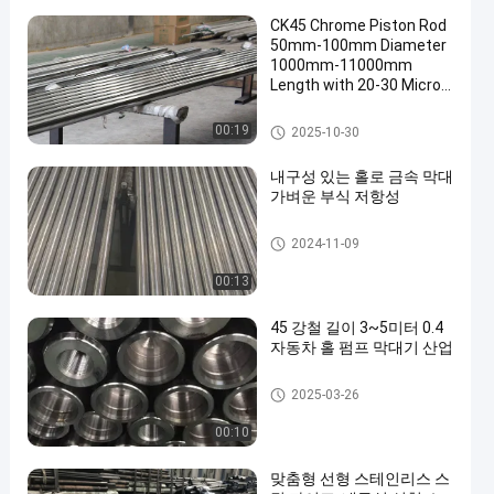
CK45 Chrome Piston Rod
50mm-100mm Diameter
1000mm-11000mm
Length with 20-30 Micron
Chrome Plating
크롬 피스톤 로드
00:19
2025-10-30
내구성 있는 홀로 금속 막대
가벼운 부식 저항성
중공 금속 막대
2024-11-09
00:13
45 강철 길이 3~5미터 0.4
자동차 홀 펌프 막대기 산업
중공 피스톤 로드
2025-03-26
00:10
맞춤형 선형 스테인리스 스