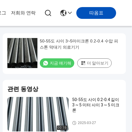
따옴표
로그
저희와 연락
50-55도 사이 3~5마이크론 0.2-0.4 수압 피
스톤 막대기 의료기기
지금 얘기해
더 알아보기
관련 동영상
50-55도 사이 0.2-0.4 길이
3 ~ 5 미터 사이 3 ~ 5 미크
론
수력 피스톤은 막대를 답니다
2025-03-27
00:16