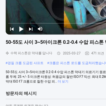
50-55도 사이 3~5마이크론 0.2-0.4 수압 피
수력 피스톤은 막대를 답니다
2025-03-27
471 의견
#
경질 크롬 도금된 샤프트
#
크롬은 피스톤 로드를 도금처리했습니
50-55도 사이 3~5마이크론 0.2-0.4 수압 피스톤 막대기 의료기기 원
롬 두께: 25 +/- 5 미크론 타원성: 허용값의 절반 ISO F7 직선: 최
막대 ISO f7 크롬으로 칠한 수압 피...
더 보기
방문자의 메시지
아직 공개된 의견은 없습니다.