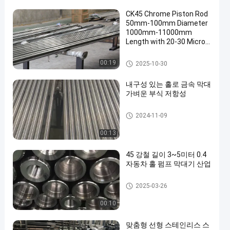
CK45 Chrome Piston Rod
50mm-100mm Diameter
1000mm-11000mm
Length with 20-30 Micron
Chrome Plating
크롬 피스톤 로드
00:19
2025-10-30
내구성 있는 홀로 금속 막대
가벼운 부식 저항성
중공 금속 막대
2024-11-09
00:13
45 강철 길이 3~5미터 0.4
자동차 홀 펌프 막대기 산업
중공 피스톤 로드
2025-03-26
00:10
맞춤형 선형 스테인리스 스