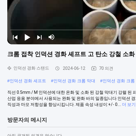
크롬 접착 인덕션 경화 셰프트 고 탄소 강철 소화 
인덕션 경화 스탠드
2024-06-12
70 의견
#
인덕션 경화 셰프트
#
인덕션 경화 크롬 막대
#
인덕션 경화 크롬
직선 0.5mm / M 인덕션에 대한 온화 및 소화 된 강철 막대기 강렬 
산업 응용 분야에서 사용되는 완화 및 완화 바의 일종입니다.인덕션 경화 
직성과 마모 저항성을 향상시킵니다. 제품 속성 내성이:+/- 0....
더 보기
방문자의 메시지
아직 공개된 의견은 없습니다.