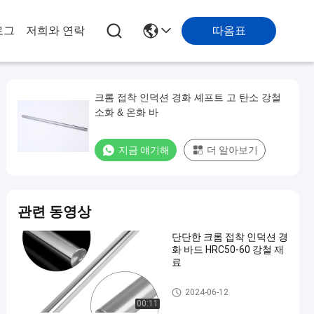
따옴표
로그
저희와 연락
크롬 접착 인덕션 경화 셰프트 고 탄소 강철
소화 & 온화 바
지금 얘기해
더 알아보기
관련 동영상
단단한 크롬 접착 인덕션 경
화 바드 HRC50-60 강철 재
료
인덕션 경화 스탠드
2024-06-12
00:11