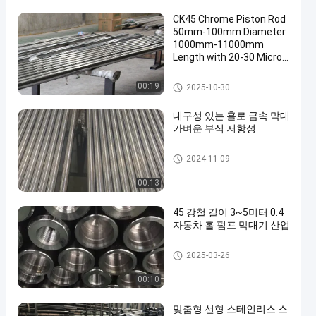
CK45 Chrome Piston Rod
50mm-100mm Diameter
1000mm-11000mm
Length with 20-30 Micron
Chrome Plating
크롬 피스톤 로드
00:19
2025-10-30
내구성 있는 홀로 금속 막대
가벼운 부식 저항성
중공 금속 막대
2024-11-09
00:13
45 강철 길이 3~5미터 0.4
자동차 홀 펌프 막대기 산업
중공 피스톤 로드
2025-03-26
00:10
맞춤형 선형 스테인리스 스