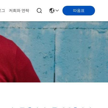
로그
저희와 연락
따옴표