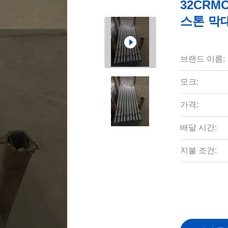
32CRM
스톤 막
브랜드 이름:
모크:
가격:
배달 시간:
지불 조건: