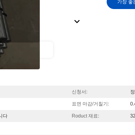
가장 좋
제품 설명
신청서:
정
표면 마감/거칠기:
0.
니다
Roduct 재료:
3