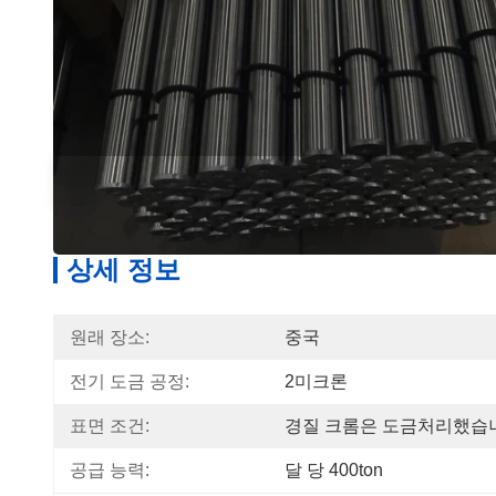
상세 정보
상세 정보
원래 장소:
중국
전기 도금 공정:
2미크론
표면 조건:
경질 크롬은 도금처리했습
공급 능력:
달 당 400ton