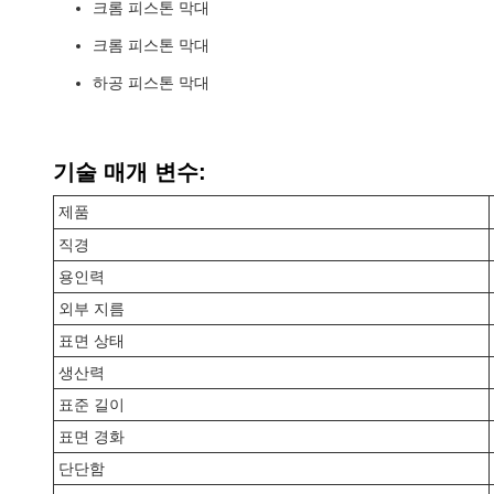
크롬 피스톤 막대
크롬 피스톤 막대
하공 피스톤 막대
기술 매개 변수:
제품
직경
용인력
외부 지름
표면 상태
생산력
표준 길이
표면 경화
단단함