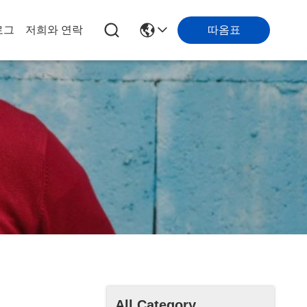
따옴표
로그
저희와 연락
All Category