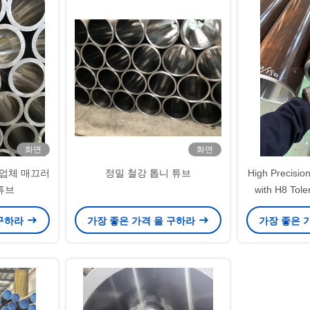
화면
화면
조업체 매끄러
정밀 철강 톱니 튜브
High Precisio
튜브
with H8 Tole
Streng
 구하라
가장 좋은 가격 을 구하라
가장 좋은 