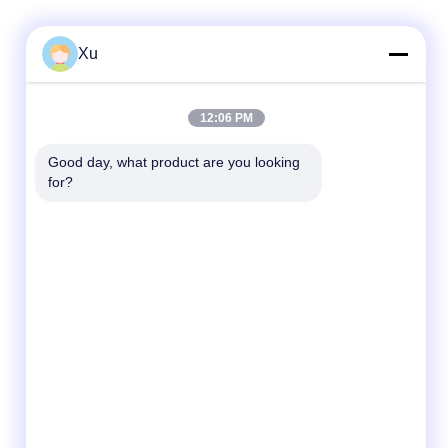
Xu
빠른 연락
12:06 PM
전화
Good day, what product are you looking 
for?
86--13921549429
이메일
532072953@qq.com
주소
13-3번, 천성 도로, 루 구, 양산 시, 우시 시,
Jiangsu 주