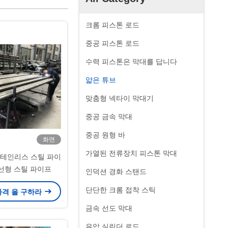
크롬 피스톤 로드
중공 피스톤 로드
수력 피스톤은 막대를 답니다
얇은 튜브
맞춤형 넥타이 막대기
중공 금속 막대
중공 원형 바
화면
가열된 전류장치 피스톤 막대
스테인리스 스틸 파이
 선형 스틸 파이프
인덕션 경화 스탠드
단단한 크롬 접착 스틱
가격 을 구하라
금속 선도 막대
유압 실린더 로드