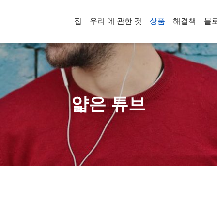
집
우리 에 관한 것
상품
해결책
블
얇은 튜브