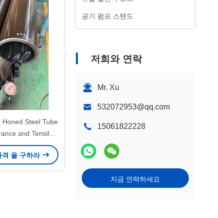
공기 펌프 스탠드
저희와 연락
Mr. Xu
532072953@qq.com
n Honed Steel Tube
15061822228
rance and Tensile
th ≥600 MPa
가격 을 구하라
지금 연락하세요