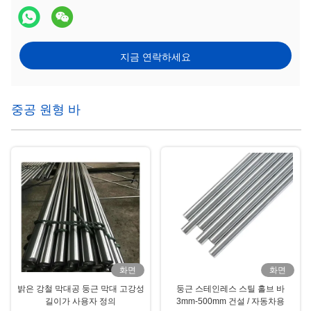
지금 연락하세요
중공 원형 바
화면
화면
밝은 강철 막대공 둥근 막대 고강성
둥근 스테인레스 스틸 홀브 바
길이가 사용자 정의
3mm-500mm 건설 / 자동차용