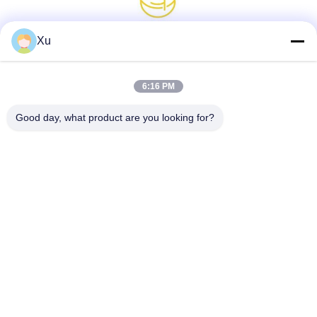
Xu
소셜 미디어
6:16 PM
Good day, what product are you looking for?
빠른 연락
전화
86--13921549429
이메일
532072953@qq.com
주소
13-3번, 천성 도로, 루 구, 양산 시, 우시 시, Jiangsu 주