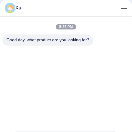
Xu
소셜 미디어
5:35 PM
Good day, what product are you looking for?
빠른 연락
전화
86--13921549429
이메일
532072953@qq.com
주소
13-3번, 천성 도로, 루 구, 양산 시, 우시 시, Jiangsu 주
개인정보 보호 정책
|
사이트맵