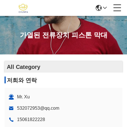
가열된 전류장치 피스톤 막대
All Category
저희와 연락
Mr. Xu
532072953@qq.com
15061822228