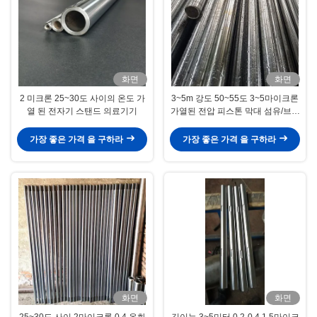
화면
화면
2 미크론 25~30도 사이의 온도 가
3~5m 강도 50~55도 3~5마이크론
열 된 전자기 스탠드 의료기기
가열된 전압 피스톤 막대 섬유/브러
시 기계
가장 좋은 가격 을 구하라
가장 좋은 가격 을 구하라
화면
화면
25~30도 사이 2마이크론 0.4 온화
길이는 3~5미터 0.2-0.4 1.5마이크