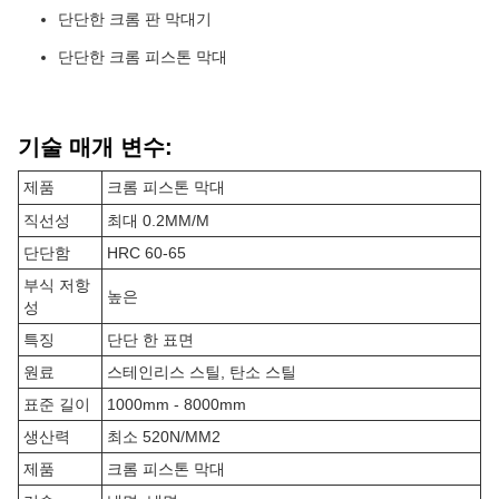
단단한 크롬 판 막대기
단단한 크롬 피스톤 막대
기술 매개 변수:
제품
크롬 피스톤 막대
직선성
최대 0.2MM/M
단단함
HRC 60-65
부식 저항
높은
성
특징
단단 한 표면
원료
스테인리스 스틸, 탄소 스틸
표준 길이
1000mm - 8000mm
생산력
최소 520N/MM2
제품
크롬 피스톤 막대