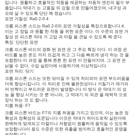
입니다. 원활하고 효율적인 작동을 제공하는 자동차 엔진의 필수 부
품입니다.막대기 는 고품질 의 강철 으로 만들어졌으며, 내구성 과
오래 살 수 있도록 단단 해 졌습니다.
표면 거칠성: Ra0.2-0.4
크롬 피스톤 스드는 Ra0.2-0의 표면 거칠성을 특징으로합니다.4,
이는 고 정밀 과 원활 한 작동 을 위한 표준 이다. 이 수준의 표면 거
칠성 은 피스톤 막대 가 고압 과 마찰 을 견딜 수 있도록 해 준다.
특징: 단단한 표면
크롬 피스톤 바드의 경화 된 표면 은 그 주요 특징 이다. 이 과정 은
바드를 높은 온도 까지 뜨겁게 하고 그 다음 빠르게 냉각 하는 것 을
포함한다.이 과정 을 통해 튼튼 한 표면 이 만들어지며, 그 표면 은
낡을 수 없다, 수압 실린더에 사용하기에 이상적입니다.
표면 처리: 닦기
크롬 피스톤 스드는 또한 닦아질 수 있게 처리되어 표면 부드러움을
더욱 향상시킵니다. 이 처리로 인해 불완전성이나 거칠기가 제거되
어 반짝이고 부드러운 표면이 발생합니다.이 방식 은 막대기 의 성
능 을 향상 시키는 것 뿐 아니라, 그 막대기 의 외관 을 매력적 으로
장식 하는 것 도 합니다.
지름 허용: F7
크롬 피스톤 바드는 F7의 지름 허용을 가지고 있으며, 이는 높은 정
확성과 정확성의 표준입니다.이것은 막대가 하이드로릭 실린더에
완벽하게 맞게되고 마찰이나 저항없이 원활하게 움직일 수 있도록
보장합니다이 용도 수준은 또한 유출을 방지하고 효율적인 운영을
보장합니다.