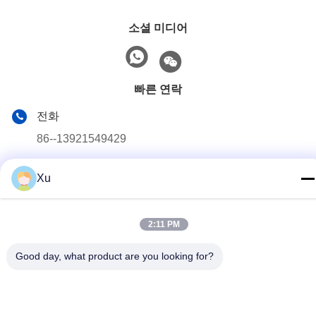
소셜 미디어
빠른 연락
전화
86--13921549429
이메일
Xu
532072953@qq.com
주소
2:11 PM
13-3번, 천성 도로, 루 구, 양산 시, 우시 시, Jiangsu 주
Good day, what product are you looking for?
개인정보 보호 정책
|
사이트맵
중국 좋은 품질 크롬 피스톤 로드 공급자. 저작권 2024-2025 Wuxi