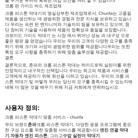
를 무거운 부하와 혹독한 작업 조건을 처리 할 수 있습니다.
크롬 판 가이드 바드 제조업체
크롬 피스톤 막대기의 명실상부한 제조업체로서, Chunfa는 고품질
제품을 생산하는 데 광범위한 경험과 전문 지식을 보유하고 있습니
다.우리는 숙련 된 엔지니어와 기술자의 팀을 보유하고 있으며, 첨
단 장비와 기술을 사용하여 제품의 정확성과 품질을 보장합니다..
크로미드 가이드 막대기 는 시장 에서 뛰어난 성능 과 내구성 으로
좋은 평판 을 얻었습니다.우리는 우리의 고객의 다양한 요구를 충족
하기 위해 크기와 사양의 광범위한 범위를 제공합니다우리는 또한
특정 요구 사항을 충족하기 위해 맞춤 솔루션을 제공합니다.
결론
결론적으로, 춘파의 크롬 피스톤 막대는 하이드로릭 실린더를 위한
안정적이고 내구적인 선택입니다.우리는 최고의 제품과 서비스를
고객에게 제공하기 위해 최선을 다하고 있습니다.. 우리의 크롬 피
스톤 막대기 및 어떻게 우리는 당신의 요구를 충족시킬 수 있는지에
대해 더 많은 것을 배우기 위해 지금 저희에게 연락하십시오.
사용자 정의:
크롬 피스톤 막대기 맞춤 서비스 - chunfa
우리 브랜드
춘파
크롬 피스톤 막대기, 다양한 응용 프로그램에 중요
한 구성 요소를 위한 맞춤형 서비스를 제공합니다.
엔진 연결 막대
기
,
자동차 엔진 피스톤
, 그리고
수압 실린더 막대기
.