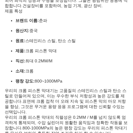
되어 최적의 성능과 수명을 보장합니다. 그들은 광범위한 응용에 적
합합니다.건설장비를 포함하여, 농업 기계, 광산 장비.
제품 특성
브랜드 이름:
춘파
원산지:
중국
원료:
스테인리스 스틸, 탄소 스틸
제품:
크롬 피스톤 막대
직선:
최대 0.2MM/M
소재:
크롬
팽창 강도:
800~1000MPa
우리의 크롬 피스톤 막대기는 고품질의 스테인리스 스틸과 탄소 스
틸로 만들어져 있으며, 이는 우수한 부식 저항성과 높은 강도를 제
공합니다.표면에 크롬 접착 더 오래 지속 및 피스톤 막의 마모 저항
을 향상, 그것은 무거운 용량 응용 프로그램에 대한 신뢰할 수있는
선택입니다.
우리의 크롬 피스톤 막대의 직렬성은 0.2MM / M를 넘지 않도록 엄
격하게 통제되며, 수압 실린더의 원활한 움직임과 정확한 작동을 보
장합니다.800-1000MPa의 높은 팽창 강도는 우리의 피스톤 막대기