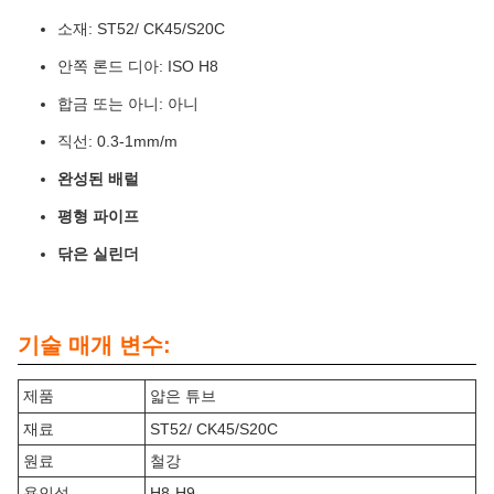
소재: ST52/ CK45/S20C
안쪽 론드 디아: ISO H8
합금 또는 아니: 아니
직선: 0.3-1mm/m
완성된 배럴
평형 파이프
닦은 실린더
기술 매개 변수:
제품
얇은 튜브
재료
ST52/ CK45/S20C
원료
철강
용인성
H8-H9