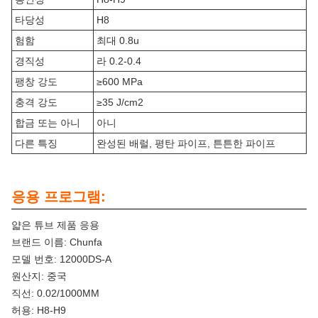
타당성
H8
험함
최대 0.8u
경직성
라 0.2-0.4
팽창 강도
≥600 MPa
충격 강도
≥35 J/cm2
합금 또는 아니
아니
다른 특징
완성된 배럴, 평탄 파이프, 튼튼한 파이프
응용 프로그램:
얇은 튜브 제품 응용
브랜드 이름: Chunfa
모델 번호: 12000DS-A
원산지: 중국
직선: 0.02/1000MM
허용: H8-H9