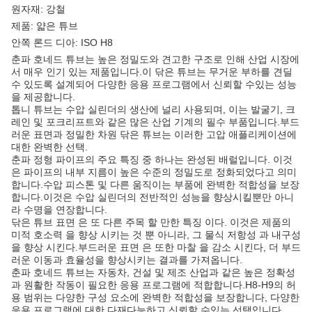
원자재: 강철
제품: 얇은 튜브
안쪽 론드 디아: ISO H8
춘파 호네드 튜브는 높은 정밀도와 견고한 구조로 인해 산업 시장에
서 매우 인기 있는 제품입니다.이 닦은 튜브는 무거운 부하를 견딜
수 있도록 설계되어 다양한 응용 프로그램에서 신뢰할 수있는 성능
을 제공합니다.
톱니 튜브는 수압 실린더의 생산에 널리 사용되며, 이는 발굴기, 크
레인 및 포크리프트와 같은 많은 산업 기계의 필수 부품입니다.부드
러운 표면과 정밀한 차원 닦은 튜브는 이러한 고압 애플리케이션에
대한 완벽한 선택.
춘파 정형 파이프의 주요 특징 중 하나는 완성된 배럴입니다. 이것
은 파이프의 내부 지름이 높은 수준의 정밀도로 정화되었다고 의미
합니다.수압 피스톤 및 다른 움직이는 부품에 완벽한 적합성을 보장
합니다.이것은 수압 실린더의 전반적인 성능을 향상시킬뿐만 아니
라 수명을 연장합니다.
닦은 튜브 표면 은 또 다른 주목 할 만한 특징 이다. 이것은 제품의
미적 호소력 을 향상 시키는 것 뿐 아니라, 그 물식 저항성 과 내구성
을 향상 시킨다.부드러운 표면 은 또한 마찰 을 감소 시킨다, 더 부드
러운 이동과 효율성을 향상시키는 결과를 가져옵니다.
춘파 호네드 튜브는 자동차, 건설 및 제조 산업과 같은 높은 정확성
과 원활한 작동이 필요한 응용 프로그램에 적합합니다.H8-H9의 허
용 범위는 다양한 구성 요소에 완벽한 적합성을 보장합니다, 다양한
응용 프로그램에 대한 다재다능하고 신뢰할 수있는 선택입니다.