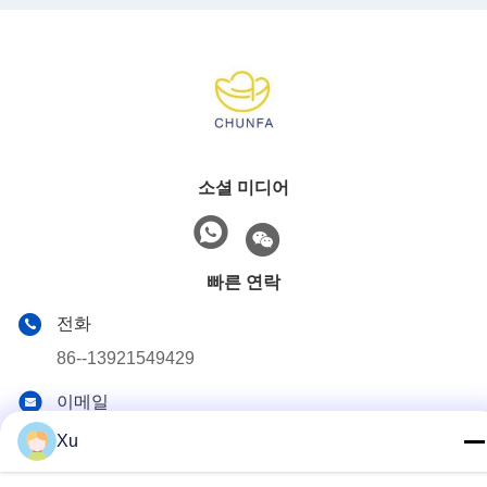
소셜 미디어
빠른 연락
전화
86--13921549429
이메일
532072953@qq.com
Xu
주소