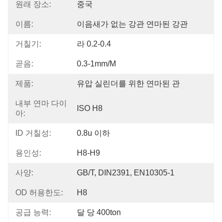
원래 장소:
중국
이름:
이음새가 없는 강관 연마된 강관
거칠기:
라 0.2-0.4
곧음:
0.3-1mm/m
제품:
유압 실린더를 위한 연마된 관
내부 연마 다이
ISO H8
아:
ID 거칠성:
0.8u 이하
용인성:
H8-H9
사양:
GB/T, DIN2391, EN10305-1
OD 허용한도:
H8
공급 능력:
달 당 400ton