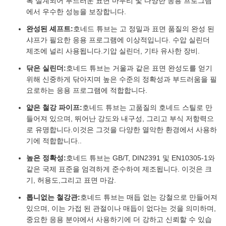
록 설계되어 부드러운 표면 마무리 및 다양한 응용 프로그램
에서 우수한 성능을 보장합니다.
완성된 셰프트:
호네드 튜브는 고 정밀과 표면 품질의 완성 된
샤프가 필요한 응용 프로그램에 이상적입니다. 수압 실린더
제조에 널리 사용됩니다.기압 실린더, 기타 유사한 장비.
닦은 실린더:
호네드 튜브는 거울과 같은 표면 완성도를 얻기
위해 신중하게 닦아지며 높은 수준의 정확성과 부드러움을 필
요로하는 응용 프로그램에 적합합니다.
얇은 철강 파이프:
호네드 튜브는 고품질의 호네드 스틸로 만
들어져 있으며, 뛰어난 강도와 내구성, 그리고 부식 저항력으
로 유명합니다.이것은 그것을 다양한 열악한 환경에서 사용하
기에 적합합니다..
높은 정확성:
호네드 튜브는 GB/T, DIN2391 및 EN10305-1와
같은 국제 표준을 엄격하게 준수하여 제조됩니다. 이것은 크
기, 허용도,그리고 표면 마감.
톱니없는 철강관:
호네드 튜브는 매듭 없는 강철으로 만들어져
있으며, 이는 가접 된 관절이나 매듭이 없다는 것을 의미하며,
중요한 응용 분야에서 사용하기에 더 강하고 신뢰할 수 있습