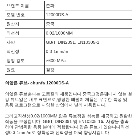
브랜드 이름
춘파
모델 번호
12000DS-A
원산지
중국
직선성
0.02/1000MM
사양
GB/T, DIN2391, EN10305-1
직선성
0.3-1mm/m
팽창 강도
≥600 MPa
원료
철강
의
얇은 튜브
- chunfa 12000DS-A
의
얇은 튜브
춘파는 고품질의 제품입니다.
중국
그것은
꿰매지 않는 철
강 튜브
얇은 내부 표면으로,
평평한 배럴
이 제품은 우수한 특성 및
응용 프로그램으로 다양한 산업에서 널리 사용됩니다.
그리고
직선성
0.02/1000MM,
얇은 튜브
정밀 성능을 제공하고 원활한
작동을 보장합니다. GB/T, DIN2391 및 EN10305-1의 사양을 충족
하여 광범위한 응용 분야에 적합합니다.
얇은 튜브
가 있습니다
직선
성
0.3-1mm/m로 정확성과 신뢰성을 더욱 향상시킵니다.