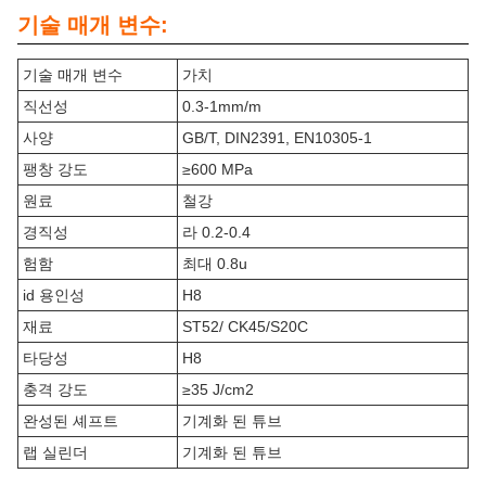
기술 매개 변수:
기술 매개 변수
가치
직선성
0.3-1mm/m
사양
GB/T, DIN2391, EN10305-1
팽창 강도
≥600 MPa
원료
철강
경직성
라 0.2-0.4
험함
최대 0.8u
id 용인성
H8
재료
ST52/ CK45/S20C
타당성
H8
충격 강도
≥35 J/cm2
완성된 셰프트
기계화 된 튜브
랩 실린더
기계화 된 튜브