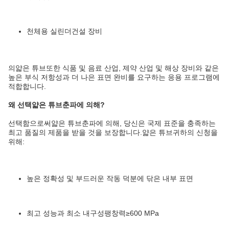
천체용 실린더
건설 장비
의
얇은 튜브
또한 식품 및 음료 산업, 제약 산업 및 해상 장비와 같은
높은 부식 저항성과 더 나은 표면 완비를 요구하는 응용 프로그램에
적합합니다.
왜 선택
얇은 튜브
춘파에 의해?
선택함으로써
얇은 튜브
춘파에 의해, 당신은 국제 표준을 충족하는
최고 품질의 제품을 받을 것을 보장합니다.
얇은 튜브
귀하의 신청을
위해:
높은 정확성 및 부드러운 작동 덕분에 닦은 내부 표면
최고 성능과 최소 내구성
팽창력
≥600 MPa