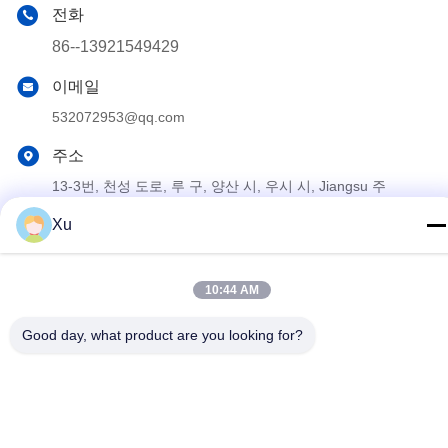
전화
86--13921549429
이메일
532072953@qq.com
주소
13-3번, 천성 도로, 루 구, 양산 시, 우시 시, Jiangsu 주
Xu
개인정보 보호 정책
|
사이트맵
중국 좋은 품질 크롬 피스톤 로드 공급자. 저작권 2024-2025 Wuxi
10:44 AM
Chunfa Hydraulic Machinery Co., Ltd. 모든 권리는 보호됩니다.
Good day, what product are you looking for?