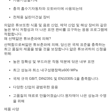
가동기
정밀기계
충격 흡수기
자동차와 오토바이에 사용되는데
천체용 실린더
건설 장비
의
얇은 튜브
또한 식품 및 음료 산업, 제약 산업 및 해상 장비와 같은
높은 부식 저항성과 더 나은 표면 완비를 요구하는 응용 프로그램에
적합합니다.
왜 선택
얇은 튜브
춘파에 의해?
선택함으로써
얇은 튜브
춘파에 의해, 당신은 국제 표준을 충족하는
최고 품질의 제품을 받을 것을 보장합니다.
얇은 튜브
귀하의 신청을
위해:
높은 정확성 및 부드러운 작동 덕분에 닦은 내부 표면
최고 성능과 최소 내구성
팽창력
≥600 MPa
국제 규격 GB/T, DIN2391 및 EN10305-1을 충족합니다.
다양한 산업의 광범위한 응용
고품질의 재료로 만들어졌습니다.
원자재
더 나은 성능과 수명
을 위해
제품 사양