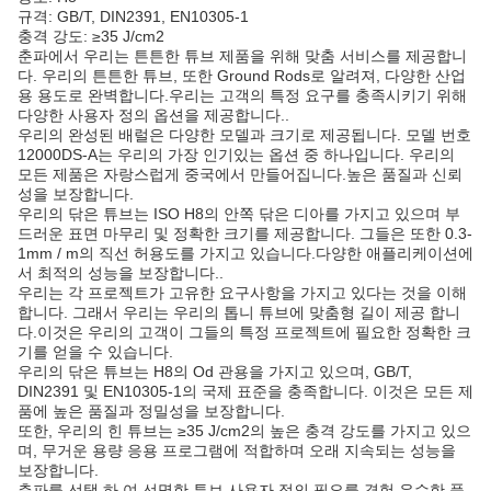
규격: GB/T, DIN2391, EN10305-1
충격 강도: ≥35 J/cm2
춘파에서 우리는 튼튼한 튜브 제품을 위해 맞춤 서비스를 제공합니
다. 우리의 튼튼한 튜브, 또한 Ground Rods로 알려져, 다양한 산업
용 용도로 완벽합니다.우리는 고객의 특정 요구를 충족시키기 위해
다양한 사용자 정의 옵션을 제공합니다..
우리의 완성된 배럴은 다양한 모델과 크기로 제공됩니다. 모델 번호
12000DS-A는 우리의 가장 인기있는 옵션 중 하나입니다. 우리의
모든 제품은 자랑스럽게 중국에서 만들어집니다.높은 품질과 신뢰
성을 보장합니다.
우리의 닦은 튜브는 ISO H8의 안쪽 닦은 디아를 가지고 있으며 부
드러운 표면 마무리 및 정확한 크기를 제공합니다. 그들은 또한 0.3-
1mm / m의 직선 허용도를 가지고 있습니다.다양한 애플리케이션에
서 최적의 성능을 보장합니다..
우리는 각 프로젝트가 고유한 요구사항을 가지고 있다는 것을 이해
합니다. 그래서 우리는 우리의 톱니 튜브에 맞춤형 길이 제공 합니
다.이것은 우리의 고객이 그들의 특정 프로젝트에 필요한 정확한 크
기를 얻을 수 있습니다.
우리의 닦은 튜브는 H8의 Od 관용을 가지고 있으며, GB/T,
DIN2391 및 EN10305-1의 국제 표준을 충족합니다. 이것은 모든 제
품에 높은 품질과 정밀성을 보장합니다.
또한, 우리의 힌 튜브는 ≥35 J/cm2의 높은 충격 강도를 가지고 있으
며, 무거운 용량 응용 프로그램에 적합하며 오래 지속되는 성능을
보장합니다.
춘파를 선택 하 여 선명한 튜브 사용자 정의 필요를 경험 우수한 품