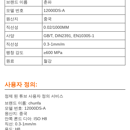
브랜드 이름
춘파
모델 번호
12000DS-A
원산지
중국
직선성
0.02/1000MM
사양
GB/T, DIN2391, EN10305-1
직선성
0.3-1mm/m
팽창 강도
≥600 MPa
원료
철강
사용자 정의:
정제 된 튜브 사용자 정의 서비스
브랜드 이름: chunfa
모델 번호: 12000DS-A
원산지: 중국
안쪽 론드 디아: ISO H8
직선: 0.3-1mm/m
용도: H8