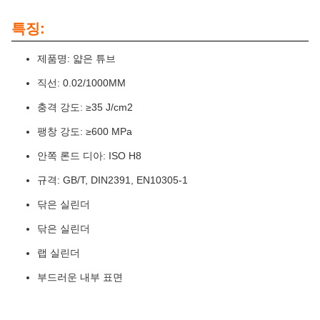
특징:
제품명: 얇은 튜브
직선: 0.02/1000MM
충격 강도: ≥35 J/cm2
팽창 강도: ≥600 MPa
안쪽 론드 디아: ISO H8
규격: GB/T, DIN2391, EN10305-1
닦은 실린더
닦은 실린더
랩 실린더
부드러운 내부 표면