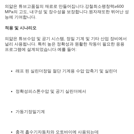
의
얇은 튜브
고품질의 재료로 만들어집니다.
강철
최소
팽창력
≥600
MPa의 고도, 내구성 및 장수성을 보장합니다.
원자재
또한 뛰어난 성
능에 기여합니다.
적용 및 시나리오
의
얇은 튜브
수압 및 공기 시스템, 정밀 기계 및 기타 산업 장비에서
널리 사용됩니다. 특히 높은 정확성과 원활한 작동이 필요한 응용
프로그램에 설계되었습니다.예를 들어:
래프 된 실린더
정밀 절단 기계용 수압 압축기 및 실린더
정확성
피스톤
수압 및 공기 실린더에서
가동기
정밀기계
충격 흡수기
자동차와 오토바이에 사용되는데