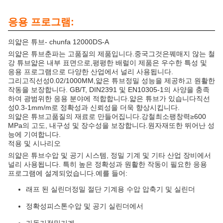
응용 프로그램:
의
얇은 튜브
- chunfa 12000DS-A
의
얇은 튜브
춘파는 고품질의 제품입니다.
중국
그것은
꿰매지 않는 철
강 튜브
얇은 내부 표면으로,
평평한 배럴
이 제품은 우수한 특성 및
응용 프로그램으로 다양한 산업에서 널리 사용됩니다.
그리고
직선성
0.02/1000MM,
얇은 튜브
정밀 성능을 제공하고 원활한
작동을 보장합니다. GB/T, DIN2391 및 EN10305-1의 사양을 충족
하여 광범위한 응용 분야에 적합합니다.
얇은 튜브
가 있습니다
직선
성
0.3-1mm/m로 정확성과 신뢰성을 더욱 향상시킵니다.
의
얇은 튜브
고품질의 재료로 만들어집니다.
강철
최소
팽창력
≥600
MPa의 고도, 내구성 및 장수성을 보장합니다.
원자재
또한 뛰어난 성
능에 기여합니다.
적용 및 시나리오
의
얇은 튜브
수압 및 공기 시스템, 정밀 기계 및 기타 산업 장비에서
널리 사용됩니다. 특히 높은 정확성과 원활한 작동이 필요한 응용
프로그램에 설계되었습니다.예를 들어:
래프 된 실린더
정밀 절단 기계용 수압 압축기 및 실린더
정확성
피스톤
수압 및 공기 실린더에서