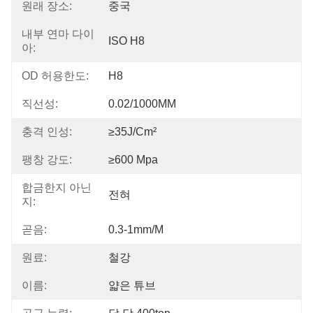
원래 장소:
중국
내부 연마 다이
ISO H8
아:
OD 허용한도:
H8
직선성:
0.02/1000MM
충격 인성:
≥35J/cm²
팽창 강도:
≥600 Mpa
합금한지 아닌
전혀
지:
곧음:
0.3-1mm/m
원료:
철강
이름:
얇은 튜브