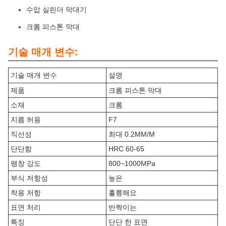
수압 실린더 막대기
크롬 피스톤 막대
기술 매개 변수:
기술 매개 변수
설명
제품
크롬 피스톤 막대
소재
크롬
지름 허용
F7
직선성
최대 0.2MM/M
단단함
HRC 60-65
팽창 강도
800~1000MPa
부식 저항성
높은
착용 저항
훌륭해요
표면 처리
반짝이는
특징
단단 한 표면