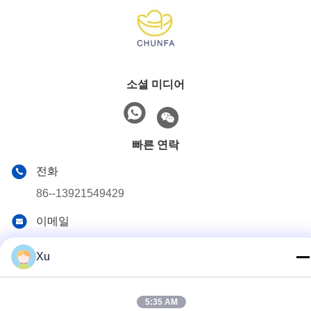
소셜 미디어
빠른 연락
전화
86--13921549429
이메일
532072953@qq.com
Xu
주소
13-3번, 천성 도로, 루 구, 양산 시, 우시 시, Jiangsu 주
5:35 AM