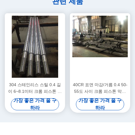
관련 제품
304 스테인리스 스틸 0.4 길
40CR 표면 마감/거름 0.4 50-
이 6~8.1미터 크롬 피스톤 막
55도 사이 크롬 피스톤 막대
대기계 기계
기 의료기기
가장 좋은 가격 을 구
가장 좋은 가격 을 구
하라
하라